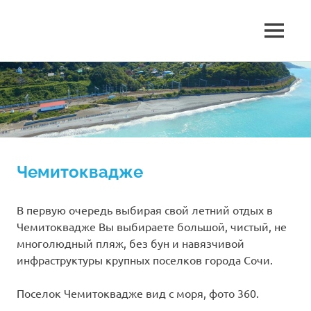
Чемитоквадже,
МЕНЮ
Чемитоквадже
гостиница
Гавана,
Перейти
2026
уютные
к
комнаты
содержимому
гостевой
рядом
с
морем.
дом
Чемитоквадже
Гавана
В первую очередь выбирая свой летний отдых в
Чемитоквадже Вы выбираете большой, чистый, не
многолюдный пляж, без бун и навязчивой
инфраструктуры крупных поселков города Сочи.
Поселок Чемитоквадже вид с моря, фото 360.