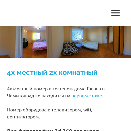
Чемитоквадже,
МЕНЮ
Чемитоквадже
гостиница
Гавана,
Перейти
2026
уютные
к
комнаты
содержимому
гостевой
рядом
с
морем.
дом
4х местный 2х комнатный
Гавана
4х местный номер в гостевом доме Гавана в
Чемитоквадже находится на
первом этаже
.
Номер оборудован: телевизором, wifi,
вентилятором.
Все фотографии 3d 360 градусов