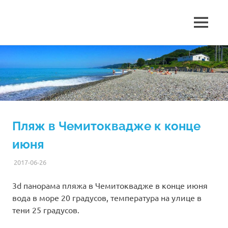
Чемитоквадже,
МЕНЮ
Чемитоквадже
гостиница
Гавана,
Перейти
2026
уютные
к
комнаты
содержимому
гостевой
рядом
с
морем.
дом
Пляж в Чемитоквадже к конце
Гавана
июня
2017-06-26
ANDREY
НОВОСТИ
3d панорама пляжа в Чемитоквадже в конце июня
вода в море 20 градусов, температура на улице в
тени 25 градусов.