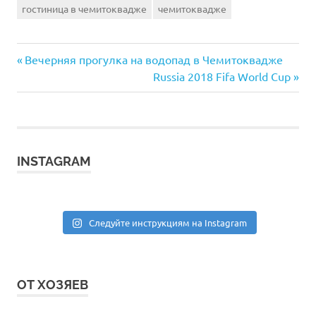
гостиница в чемитоквадже
чемитоквадже
Предыдущая
Навигация
Вечерняя прогулка на водопад в Чемитоквадже
запись:
Следующая
Russia 2018 Fifa World Cup
по
запись:
записям
INSTAGRAM
Следуйте инструкциям на Instagram
ОТ ХОЗЯЕВ