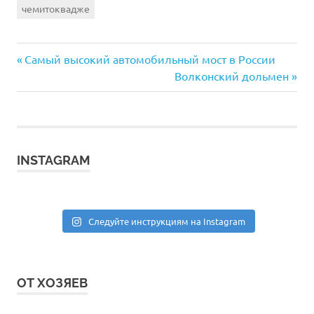
чемитоквадже
Предыдущая
Навигация
Самый высокий автомобильный мост в России
запись:
Следующая
Волконский дольмен
по
запись:
записям
INSTAGRAM
Следуйте инструкциям на Instagram
ОТ ХОЗЯЕВ