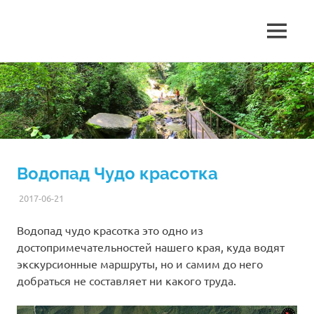
Чемитоквадже,
МЕНЮ
Чемитоквадже
гостиница
Гавана,
Перейти
2026
уютные
к
комнаты
содержимому
гостевой
рядом
с
морем.
дом
Водопад Чудо красотка
Гавана
2017-06-21
ANDREY
ДОСТОПРИМЕЧАТЕЛЬНОСТИ
Водопад чудо красотка это одно из
достопримечательностей нашего края, куда водят
экскурсионные маршруты, но и самим до него
добраться не составляет ни какого труда.